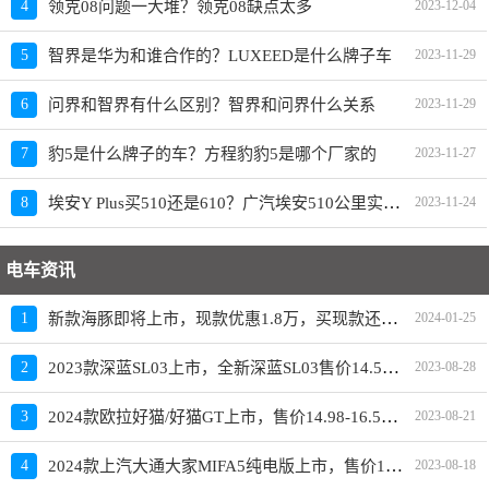
4
领克08问题一大堆？领克08缺点太多
2023-12-04
5
智界是华为和谁合作的？LUXEED是什么牌子车
2023-11-29
6
问界和智界有什么区别？智界和问界什么关系
2023-11-29
7
豹5是什么牌子的车？方程豹豹5是哪个厂家的
2023-11-27
埃安Y Plus买510还是610？广汽埃安510公里实际跑多远
8
2023-11-24
电车资讯
新款海豚即将上市，现款优惠1.8万，买现款还是再等等
1
2024-01-25
2023款深蓝SL03上市，全新深蓝SL03售价14.59-19.19万元
2
2023-08-28
2024款欧拉好猫/好猫GT上市，售价14.98-16.58万元
3
2023-08-21
2024款上汽大通大家MIFA5纯电版上市，售价19.98-23.28万元
4
2023-08-18