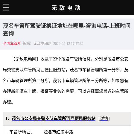
无敌电动
主页
茂名车管所驾驶证换证地址在哪里-咨询电话-上班时间
电动百科
查询
全国车管所
编辑：无敌电动网 2026-05-12 17:47:32
电车资讯
电车手册
【无敌电动网】收录了23个茂名车管所信息，分别是茂名市公安
选车推荐
局交警支队车管所河西便民服务站，茂名市车辆管理所第一分所，茂
名市车辆管理所第二分所，茂名市车辆管理所第三分所等，如果您有
充电站
办理新能源车上牌、换证等业务的需要，可以选择离您最近的车管所
用车百科
办理。
销量榜
经销商
1、
茂名市公安局交警支队车管所河西便民服务站
[详情]
车管所地址：
茂名市红旗中路