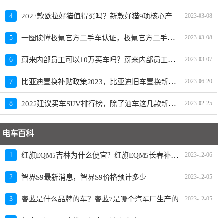
2023款欧拉好猫值得买吗？新款好猫9项核心产品力重磅升级
4
2023-03-08
一图读懂极氪官方二手车认证，极氪官方二手车入口上线
5
2023-03-08
蔚来内部员工可以10万买车吗？蔚来内部员工爆料
6
2023-03-07
比亚迪置换补贴政策2023，比亚迪旧车置换新车价格表
7
2023-06-20
2022建议买车SUV排行榜，除了油车这几款新能源SUV也建议买
8
2023-02-25
电车百科
红旗EQM5吉林为什么便宜？红旗EQM5长春补贴政策
1
2023-12-06
2
智界S9最新消息，智界S9价格预计多少
2023-12-05
3
睿蓝是什么品牌的车？睿蓝7是哪个汽车厂生产的
2023-12-05