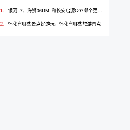
银河L7、海狮06DM-i和长安启源Q07哪个更值得买？性价比、配置对比
怀化有哪些景点好游玩，怀化有哪些旅游景点