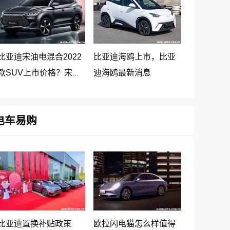
比亚迪宋油电混合2022
比亚迪海鸥上市，比亚
款SUV上市价格？宋
迪海鸥最新消息
PLUS DM-i 5G版上市消
息
电车易购
比亚迪置换补贴政策
欧拉闪电猫怎么样值得