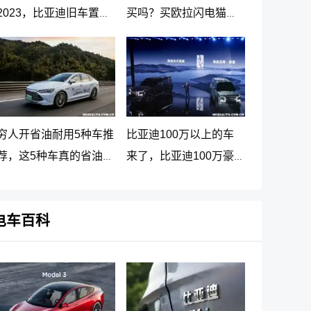
2023，比亚迪旧车置换
买吗？买欧拉闪电猫十
新车价格表
大忠告
穷人开省油耐用5种车推
比亚迪100万以上的车
荐，这5种车真的省油又
来了，比亚迪100万豪
耐用
车贵在哪里
电车百科