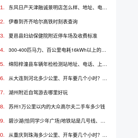
东风日产天津融诚景明店怎么样、地址、电话、上班时间查询
伊春到齐齐哈尔高铁时刻表查询
夏邑县妇幼保健院附近停车场及收费标准
300-400匹马力、百公里电耗16kWh以上的电动车有哪些？哪款好？价格多少？
绵阳梓潼县车辆年检检测站地址、电话、上班时间
从大连到河北多少公里、开车要几个小时？过路费、油费等
湖州附近自驾游去哪里好玩
苏州1万公里以内的大众高尔夫二手车多少钱
碧沙湖(恰同学少年广场)地铁站是几号线、首末班车时间表
从重庆到珠海多少公里、开车要几个小时？过路费、油费等