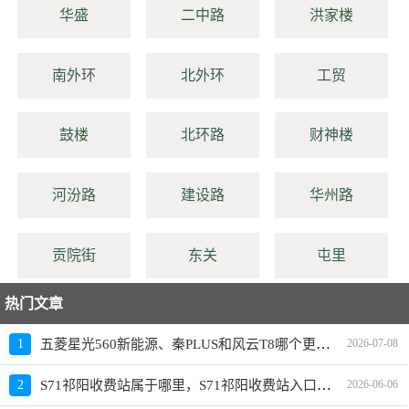
华盛
二中路
洪家楼
南外环
北外环
工贸
鼓楼
北环路
财神楼
河汾路
建设路
华州路
贡院街
东关
屯里
热门文章
五菱星光560新能源、秦PLUS和风云T8哪个更值得买？性价比、配置对比
1
2026-07-08
S71祁阳收费站属于哪里，S71祁阳收费站入口的详细地址
2
2026-06-06