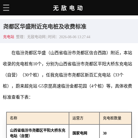
无敌电动
主页
尧都区华盛附近充电桩及收费标准
电动百科
充电站
整理：无敌电动网 | 时间：2026-08-06 13:27:44
电车资讯
在临汾尧都区华盛（山西省临汾市尧都区信合西路）附近，本站
电车手册
收录的充电桩有10个，分别为山西省临汾市尧都区平阳大桥东充电站
选车推荐
（自营）（30个桩），任我充临汾市尧都区新百汇充电站（33个
充电站
桩），蔚来超充站 G5京昆高速临汾金都花园（4个桩）等，具体收费
用车百科
标准查看下表：
销量榜
名称
运营方
充电桩数量
经销商
山西省临汾市尧都区平阳大桥东充
国家电网
30
电站（自营）