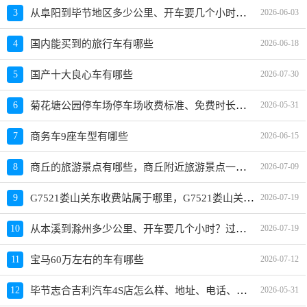
从阜阳到毕节地区多少公里、开车要几个小时？过路费、油费等
3
2026-06-03
4
国内能买到的旅行车有哪些
2026-06-18
5
国产十大良心车有哪些
2026-07-30
菊花塘公园停车场停车场收费标准、免费时长、日租月租信息
6
2026-05-31
7
商务车9座车型有哪些
2026-06-15
商丘的旅游景点有哪些，商丘附近旅游景点一日游
8
2026-07-09
G7521娄山关东收费站属于哪里，G7521娄山关东收费站入口的详细地址
9
2026-07-19
从本溪到滁州多少公里、开车要几个小时？过路费、油费等
10
2026-07-19
11
宝马60万左右的车有哪些
2026-07-12
毕节志合吉利汽车4S店怎么样、地址、电话、上班时间查询
12
2026-05-31