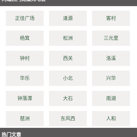
正佳广场
逢源
客村
杨箕
松洲
三元里
钟村
西关
洛溪
华乐
小北
兴华
钟落潭
大石
南湖
琶洲
东风西
人和
热门文章