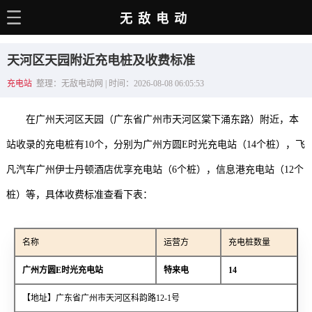
无敌电动
主页
天河区天园附近充电桩及收费标准
电动百科
充电站
整理：无敌电动网 | 时间：2026-08-08 06:05:53
电车资讯
在广州天河区天园（广东省广州市天河区棠下涌东路）附近，本
电车手册
站收录的充电桩有10个，分别为广州方圆E时光充电站（14个桩），飞
选车推荐
凡汽车广州伊士丹顿酒店优享充电站（6个桩），信息港充电站（12个
充电站
桩）等，具体收费标准查看下表：
用车百科
名称
运营方
充电桩数量
销量榜
广州方圆E时光充电站
特来电
14
经销商
【地址】广东省广州市天河区科韵路12-1号