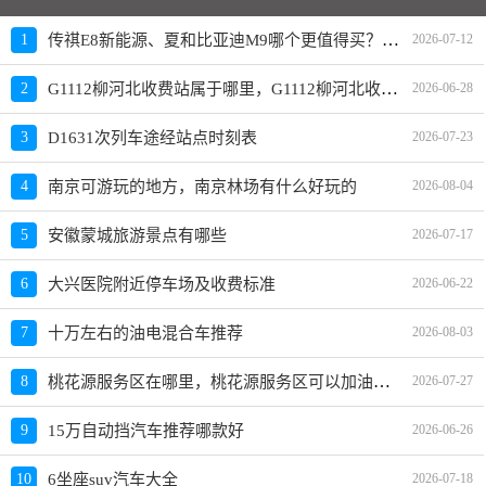
传祺E8新能源、夏和比亚迪M9哪个更值得买？性价比、配置对比
1
2026-07-12
G1112柳河北收费站属于哪里，G1112柳河北收费站入口的详细地址
2
2026-06-28
3
D1631次列车途经站点时刻表
2026-07-23
4
南京可游玩的地方，南京林场有什么好玩的
2026-08-04
5
安徽蒙城旅游景点有哪些
2026-07-17
6
大兴医院附近停车场及收费标准
2026-06-22
7
十万左右的油电混合车推荐
2026-08-03
桃花源服务区在哪里，桃花源服务区可以加油充电吗？
8
2026-07-27
9
15万自动挡汽车推荐哪款好
2026-06-26
10
6坐座suv汽车大全
2026-07-18