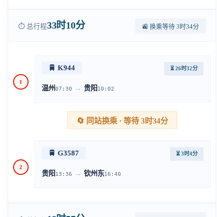
33时10分
⏱️ 总行程
🚉 换乘等待 3时34分
🚆 K944
⏳ 26时32分
1
→
温州
贵阳
07:30
10:02
🔄 同站换乘 · 等待 3时34分
🚆 G3587
⏳ 3时4分
2
→
贵阳
钦州东
13:36
16:40