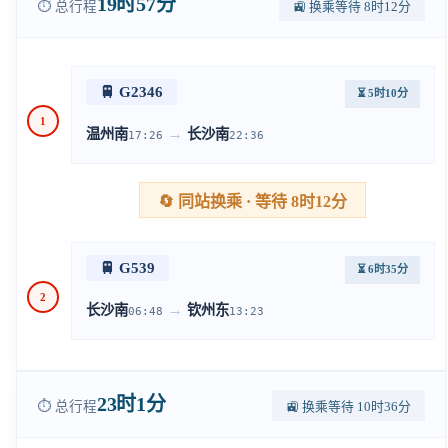
19时57分
⏱️ 总行程
🚉 换乘等待 8时12分
🚆 G2346
⏳ 5时10分
1
→
温州南
长沙南
17:26
22:36
🔄 同站换乘 · 等待 8时12分
🚆 G539
⏳ 6时35分
2
→
长沙南
钦州东
06:48
13:23
23时1分
⏱️ 总行程
🚉 换乘等待 10时36分