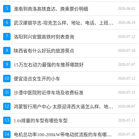
5
淮南到商洛高铁直达、换乘票价明细
2026-08-02
武汉建银华志-坦克怎么样、地址、电话、上班时间查询
6
2026-06-10
7
洛阳到兴安盟高铁时刻表查询
2026-07-22
8
陕西省有什么好玩的旅游景点
2026-07-16
9
15万左右动力最强的车推荐哪款好
2026-07-07
10
便宜适合女生开的小车
2026-07-12
11
沙澧中医院附近停车场及收费标准
2026-07-21
鸿蒙智行用户中心·太原迎泽西大道怎么样、地址、电话、上班时间查询
12
2026-06-07
13
1.6t排量的车型有哪些车型
2026-07-13
电机总功率100-200kW带电动扰流板的车有哪些？哪款值得买？
14
2026-07-26