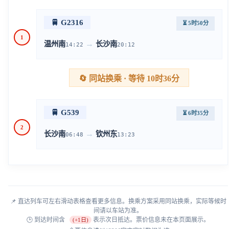
🚆 G2316
⏳ 5时50分
1
→
温州南
长沙南
14:22
20:12
🔄 同站换乘 · 等待 10时36分
🚆 G539
⏳ 6时35分
2
→
长沙南
钦州东
06:48
13:23
📌 直达列车可左右滑动表格查看更多信息。换乘方案采用同站换乘，实际等候时
间请以车站为准。
🕒 到达时间含
表示次日抵达。票价信息未在本页面展示。
(+1日)