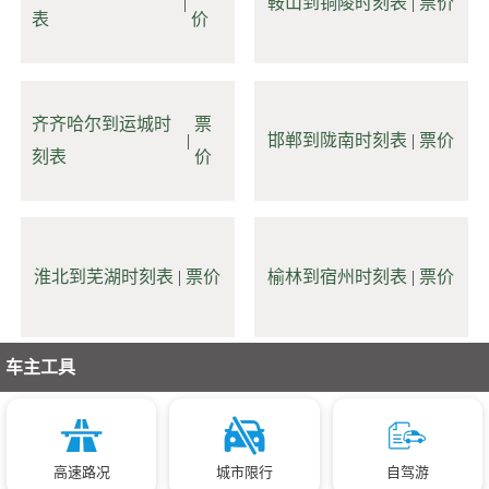
|
鞍山到铜陵时刻表
|
票价
表
价
齐齐哈尔到运城时
票
|
邯郸到陇南时刻表
|
票价
刻表
价
淮北到芜湖时刻表
|
票价
榆林到宿州时刻表
|
票价
车主工具
高速路况
城市限行
自驾游