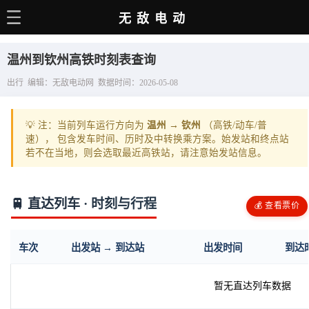
无敌电动
主页
温州到钦州高铁时刻表查询
电动百科
出行 编辑：无敌电动网 数据时间：2026-05-08
电车资讯
💡 注：当前列车运行方向为
温州 → 钦州
（高铁/动车/普
电车手册
速）， 包含发车时间、历时及中转换乘方案。始发站和终点站
若不在当地，则会选取最近高铁站，请注意始发站信息。
选车推荐
充电站
🚆 直达列车 · 时刻与行程
💰 查看票价
用车百科
销量榜
车次
出发站 → 到达站
出发时间
到达
经销商
暂无直达列车数据