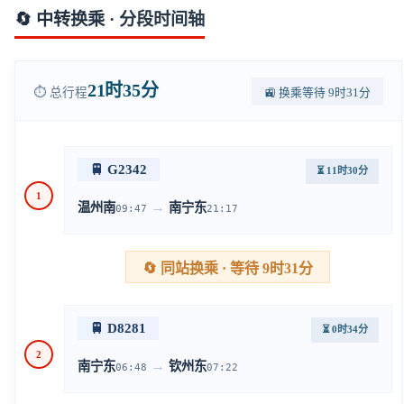
🔄 中转换乘 · 分段时间轴
21时35分
⏱️ 总行程
🚉 换乘等待 9时31分
🚆 G2342
⏳ 11时30分
1
→
温州南
南宁东
09:47
21:17
🔄 同站换乘 · 等待 9时31分
🚆 D8281
⏳ 0时34分
2
→
南宁东
钦州东
06:48
07:22